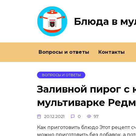
Перейти
к
содержанию
Блюда в му
Вопросы и ответы
Контакты
ВОПРОСЫ И ОТВЕТЫ
Заливной пирог с 
мультиварке Редм
20.12.2021
0
97
Как приготовить блюдо Этот рецепт сч
можно приготовить без добавок, а по