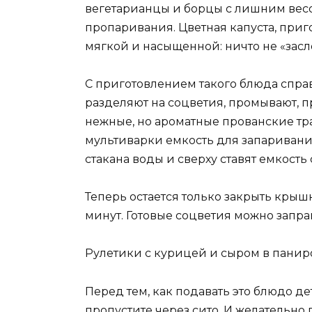
вегетарианцы и борцы с лишним весо
пропаривания. Цветная капуста, приг
мягкой и насыщенной: ничто не «засл
С приготовлением такого блюда справи
разделяют на соцветия, промывают, 
нежные, но ароматные прованские тра
мультиварки емкость для запаривани
стакана воды и сверху ставят емкость 
Теперь остается только закрыть крышк
минут. Готовые соцветия можно запра
Рулетики с курицей и сыром в паниро
Перед тем, как подавать это блюдо д
пропустите через сито. И желательн