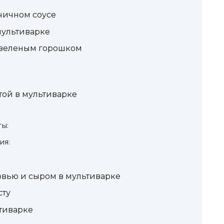
рчичном соусе
мультиварке
и зеленым горошком
той в мультиварке
ы:
ия:
ковью и сыром в мультиварке
сту
ьтиварке