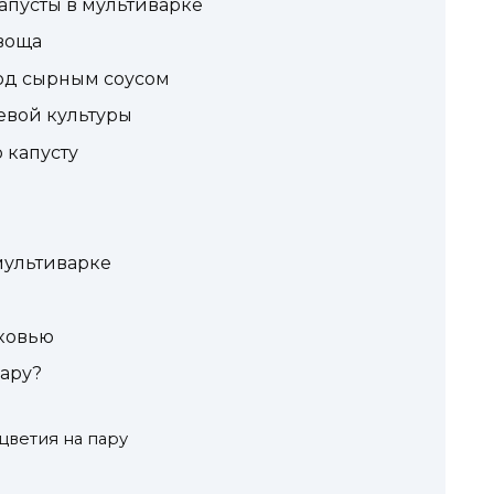
апусты в мультиварке
воща
под сырным соусом
евой культуры
 капусту
мультиварке
рковью
пару?
цветия на пару