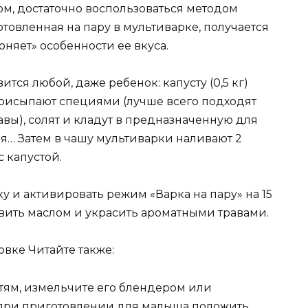
м, достаточно воспользоваться методом
отовленная на пару в мультиварке, получается
оняет» особенности ее вкуса.
тся любой, даже ребенок: капусту (0,5 кг)
присыпают специями (лучше всего подходят
вы), солят и кладут в предназначенную для
я… Затем в чашу мультиварки наливают 2
с капустой.
у и активировать режим «Варка на пару» на 15
вить маслом и украсить ароматными травами.
вке Читайте также:
етям, измельчите его блендером или
о при приготовлении для малыша положить