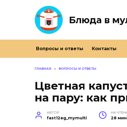
Перейти
к
содержанию
Блюда в му
Вопросы и ответы
Контакты
ГЛАВНАЯ
»
ВОПРОСЫ И ОТВЕТЫ
Цветная капус
на пару: как п
АВТОР
НА ЧТЕН
fast12eg_mymulti
28 мин