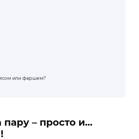
мясом или фаршем?
 пару – просто и…
!