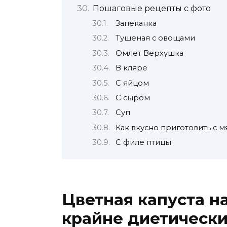
Пошаговые рецепты с фото
Запеканка
Тушеная с овощами
Омлет Верхушка
В кляре
С яйцом
С сыром
Суп
Как вкусно приготовить с 
С филе птицы
Цветная капуста на
крайне диетически